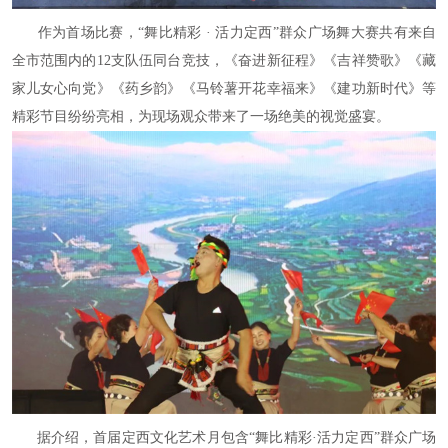
作为首场比赛，“舞比精彩 · 活力定西”群众广场舞大赛共有来自
全市范围内的12支队伍同台竞技，《奋进新征程》《吉祥赞歌》《藏
家儿女心向党》《药乡韵》《马铃薯开花幸福来》《建功新时代》等
精彩节目纷纷亮相，为现场观众带来了一场绝美的视觉盛宴。
据介绍，首届定西文化艺术月包含“舞比精彩·活力定西”群众广场