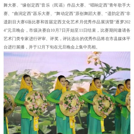
舞大赛、“缘创定西”音乐（民谣）作品大赛、“唱响定西”青年歌手大
赛、“曲润定西”器乐大赛、“舞动定西”原创舞蹈大赛、“遗韵定西”非
遗剧目大赛6场比赛和首届定西文化艺术月优秀作品展演暨“逐梦202
4”元旦晚会，市级决赛自10月7日开始至11日结束，比赛期间邀请各
艺术门类专家进行评审、评奖，评比选出的优秀作品将在市县媒体平
台进行展播，并于12月下旬在元旦晚会上集中亮相。