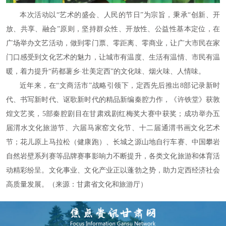
本次活动以“艺术的盛会、人民的节日”为宗旨，秉承“创新、开
放、共享、融合”原则，坚持群众性、开放性、公益性基本定位，在
广场举办文艺活动，做到零门票、零距离、零商业，让广大市民在家
门口感受到文化艺术的魅力，让城市有温度、生活有温情、市民有温
暖，着力提升“药都薯乡·壮美定西”的文化味、烟火味、人情味。
近年来，在“文商活市”战略引领下，定西先后推出8部记录新时
代、书写新时代、讴歌新时代的精品新编秦腔力作，《许铁堂》获敦
煌文艺奖，5部秦腔剧目在甘肃戏剧红梅奖大赛中获奖；成功举办五
届渭水文化旅游节、六届马家窑文化节、十二届通渭书画文化艺术
节；花儿原上马拉松（健康跑）、长城之源山地自行车赛、中国攀岩
自然岩壁系列赛等品牌赛事影响力不断提升，各类文化旅游和体育活
动精彩纷呈。文化事业、文化产业正以蓬勃之势，助力定西经济社会
高质量发展。（来源：甘肃省文化和旅游厅）